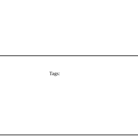
Tags: