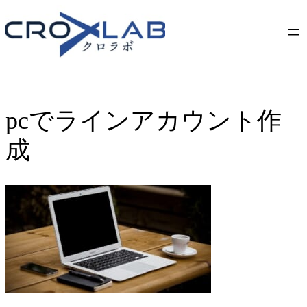
Skip
to
content
pcでラインアカウント作
成