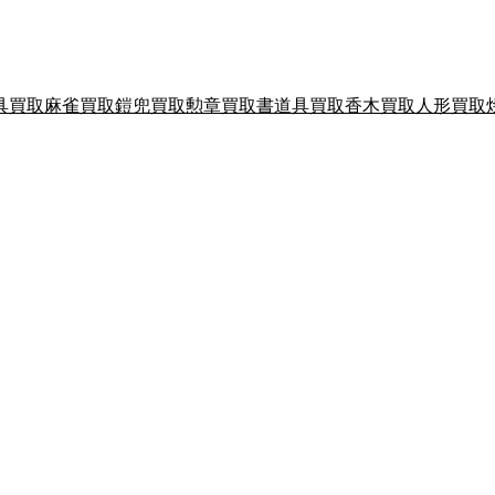
具買取
麻雀買取
鎧兜買取
勲章買取
書道具買取
香木買取
人形買取