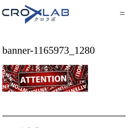
Skip
to
content
banner-1165973_1280