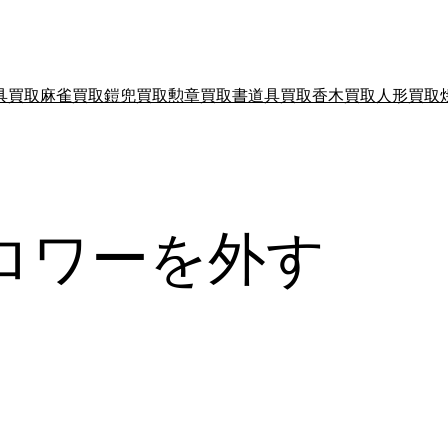
具買取
麻雀買取
鎧兜買取
勲章買取
書道具買取
香木買取
人形買取
ロワーを外す