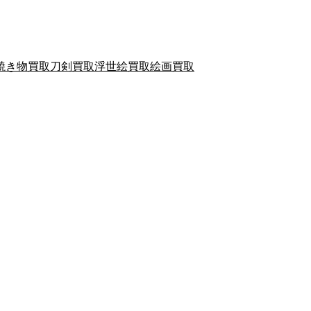
焼き物買取
刀剣買取
浮世絵買取
絵画買取