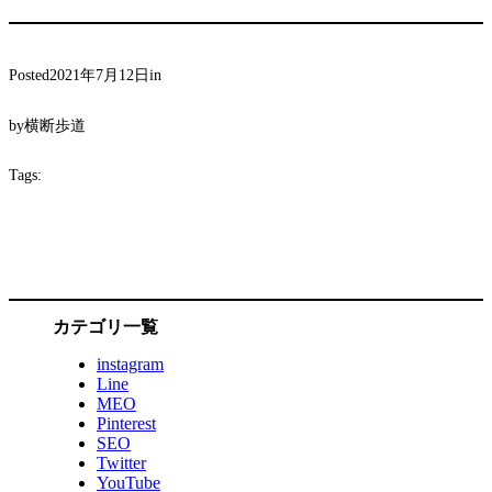
Posted
2021年7月12日
in
by
横断歩道
Tags:
カテゴリ一覧
instagram
Line
MEO
Pinterest
SEO
Twitter
YouTube