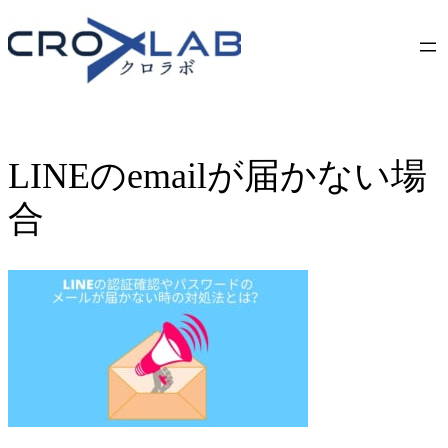
Skip
to
content
LINEのemailが届かない場
合