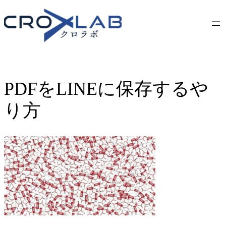
Skip
to
content
PDFをLINEに保存するや
り方