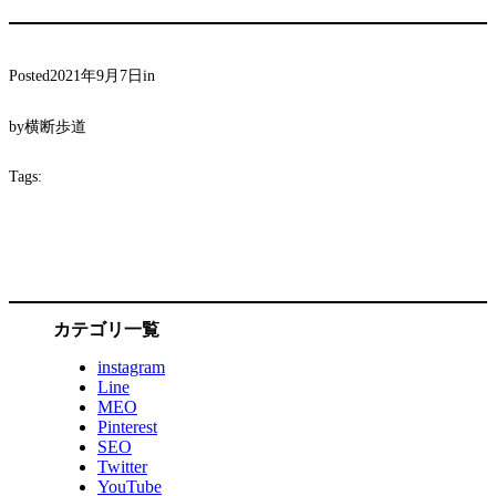
Posted
2021年9月7日
in
by
横断歩道
Tags:
カテゴリ一覧
instagram
Line
MEO
Pinterest
SEO
Twitter
YouTube