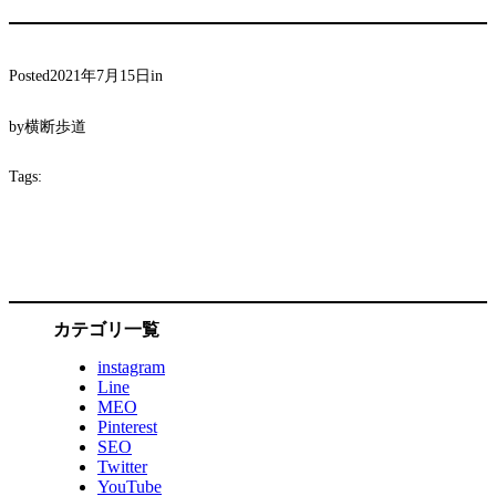
Posted
2021年7月15日
in
by
横断歩道
Tags:
カテゴリ一覧
instagram
Line
MEO
Pinterest
SEO
Twitter
YouTube