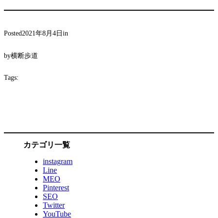
Posted
2021年8月4日
in
by
横断歩道
Tags:
カテゴリ一覧
instagram
Line
MEO
Pinterest
SEO
Twitter
YouTube